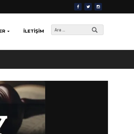
Arama:
ER
İLETIŞIM