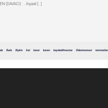
 (DAVACI) : …İnşaat […]
da
İhale
İlişkin
İrat
karar
kararı
kaydedilmesine
Ödenmemesi
teminatlar