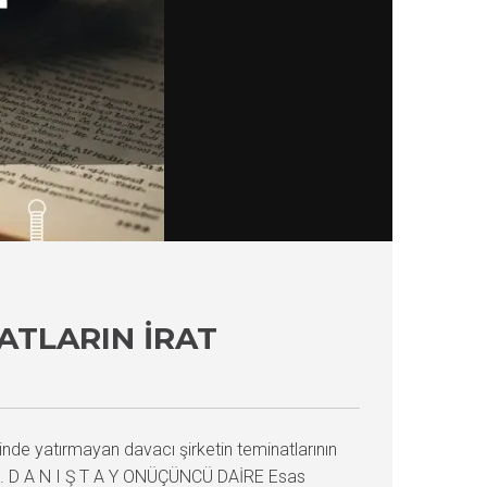
ATLARIN İRAT
inde yatırmayan davacı şirketin teminatlarının
i T.C. D A N I Ş T A Y ONÜÇÜNCÜ DAİRE Esas