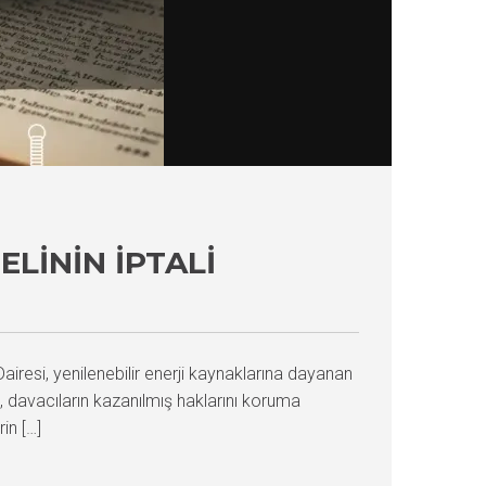
ELININ İPTALI
iresi, yenilenebilir enerji kaynaklarına dayanan
rek, davacıların kazanılmış haklarını koruma
in […]