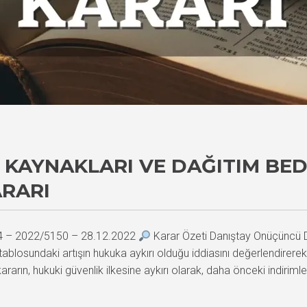
I KAYNAKLARI VE DAĞITIM BED
ARARI
34 – 2022/5150 – 28.12.2022
Karar Özeti Danıştay Onüçüncü Da
rife tablosundaki artışın hukuka aykırı olduğu iddiasını değerlendire
rın, hukuki güvenlik ilkesine aykırı olarak, daha önceki indirimler