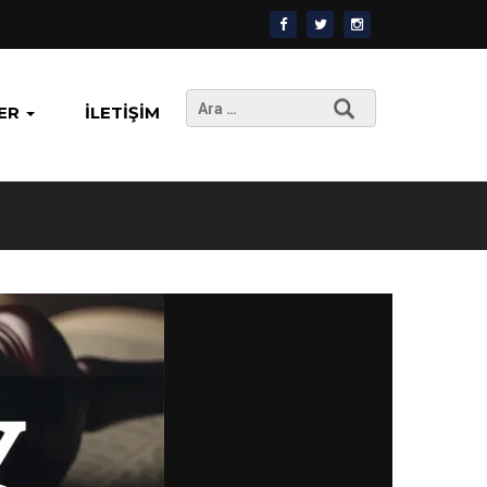
Arama:
ER
İLETIŞIM