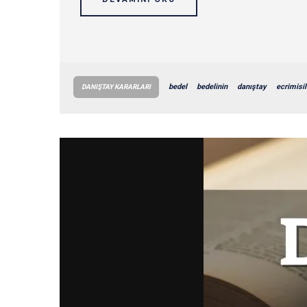
bedel
bedelinin
danıştay
ecrimisil
DANIŞTAY KARARLARI