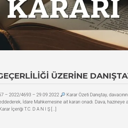
 GEÇERLILIĞI ÜZERINE DANIŞT
557 – 2022/4693 – 29.09.2022
Karar Özeti Danıştay, davacının 
nı reddederek, İdare Mahkemesine ait kararı onadı. Dava, hazineye 
Karar İçeriği T.C. D A N I Ş […]