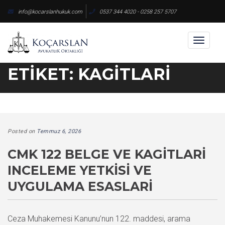
Skip
info@kocarslanhukuk.com
0537 344 4020 - 0258 257 5707
to
content
Toggl
naviga
ETIKET:
KAGITLARI
Posted on
Temmuz 6, 2026
CMK 122 BELGE VE KAGITLARI
INCELEME YETKISI VE
UYGULAMA ESASLARI
Ceza Muhakemesi Kanunu’nun 122. maddesi, arama