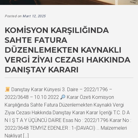
Posted on
Mart 12, 2025
KOMISYON KARŞILIĞINDA
SAHTE FATURA
DÜZENLEMEKTEN KAYNAKLI
VERGI ZIYAI CEZASI HAKKINDA
DANIŞTAY KARARI
Danıştay Karar Künyesi 3. Daire – 2022/1796 –
2022/3648 – 10.10.2022
Karar Özeti Komisyon
Karşılığında Sahte Fatura Düzenlemekten Kaynaklı Vergi
Ziyaı Cezası Hakkında Danıştay Kararı Karar İçeriği T.C. D A
N I Ş T A Y ÜÇÜNCÜ DAİRE Esas No : 2022/1796 Karar No :
2022/3648 TEMYİZ EDENLER : 1-(DAVACI) … Malzemeleri
Nakliyat […]