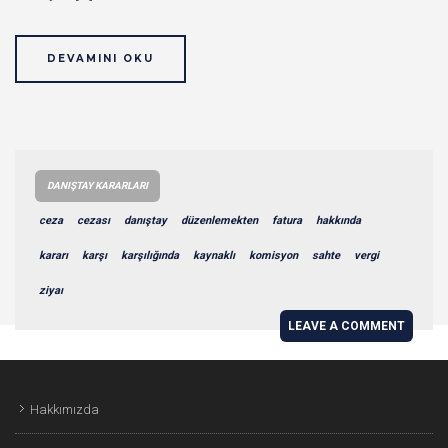
DEVAMINI OKU
DANIŞTAY KARARLARI
ceza
cezası
danıştay
düzenlemekten
fatura
hakkında
kararı
karşı
karşılığında
kaynaklı
komisyon
sahte
vergi
ziyaı
LEAVE A COMMENT
Hakkımızda