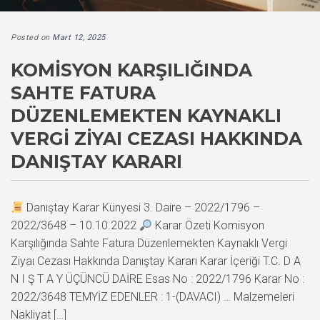
Posted on
Mart 12, 2025
KOMISYON KARŞILIĞINDA
SAHTE FATURA
DÜZENLEMEKTEN KAYNAKLI
VERGI ZIYAI CEZASI HAKKINDA
DANIŞTAY KARARI
Danıştay Karar Künyesi 3. Daire – 2022/1796 –
2022/3648 – 10.10.2022
Karar Özeti Komisyon
Karşılığında Sahte Fatura Düzenlemekten Kaynaklı Vergi
Ziyaı Cezası Hakkında Danıştay Kararı Karar İçeriği T.C. D A
N I Ş T A Y ÜÇÜNCÜ DAİRE Esas No : 2022/1796 Karar No :
2022/3648 TEMYİZ EDENLER : 1-(DAVACI) … Malzemeleri
Nakliyat […]