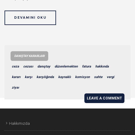
DEVAMINI OKU
DANIŞTAY KARARLARI
ceza
cezası
danıştay
düzenlemekten
fatura
hakkında
kararı
karşı
karşılığında
kaynaklı
komisyon
sahte
vergi
ziyaı
LEAVE A COMMENT
Hakkımızda