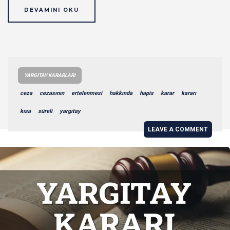
DEVAMINI OKU
YARGITAY KARARLARI
ceza
cezasının
ertelenmesi
hakkında
hapis
karar
kararı
kısa
süreli
yargıtay
LEAVE A COMMENT