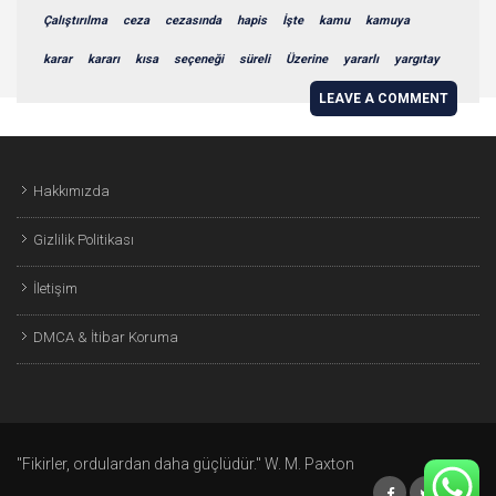
Çalıştırılma
ceza
cezasında
hapis
İşte
kamu
kamuya
karar
kararı
kısa
seçeneği
süreli
Üzerine
yararlı
yargıtay
LEAVE A COMMENT
Hakkımızda
Gizlilik Politikası
İletişim
DMCA & İtibar Koruma
"Fikirler, ordulardan daha güçlüdür." W. M. Paxton