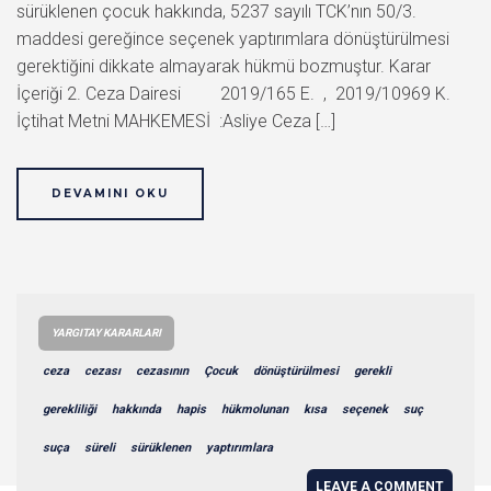
sürüklenen çocuk hakkında, 5237 sayılı TCK’nın 50/3.
maddesi gereğince seçenek yaptırımlara dönüştürülmesi
gerektiğini dikkate almayarak hükmü bozmuştur. Karar
İçeriği 2. Ceza Dairesi 2019/165 E. , 2019/10969 K.
İçtihat Metni MAHKEMESİ :Asliye Ceza […]
DEVAMINI OKU
YARGITAY KARARLARI
ceza
cezası
cezasının
Çocuk
dönüştürülmesi
gerekli
gerekliliği
hakkında
hapis
hükmolunan
kısa
seçenek
suç
suça
süreli
sürüklenen
yaptırımlara
LEAVE A COMMENT