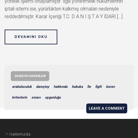
yönelik işlemi onaylamıştır. İlgili yönetmelik hükümlerinin
iptali istemi ise, yürürlükten kalkmış olmaları nedeniyle
reddedilmiştir. Karar İçeriği T.C. D A N I Ş T A Y İDARİ […]
DEVAMINI OKU
DANIŞTAY KARARLARI
arabuluculuk
danıştay
hakkında
hukuka
İle
İlgili
kararı
kriterlerin
sınavı
uygunluğu
LEAVE A COMMENT
Hakkımızda