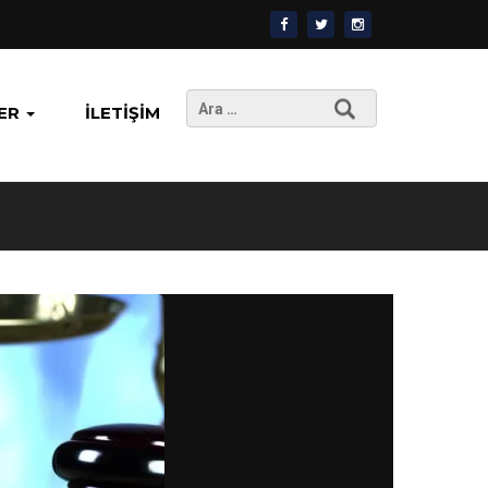
Arama:
ER
İLETIŞIM