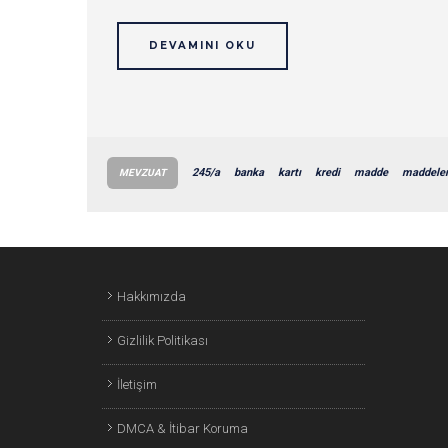
DEVAMINI OKU
245/a
banka
kartı
kredi
madde
maddeler
MEVZUAT
Hakkımızda
Gizlilik Politikası
İletişim
DMCA & İtibar Koruma