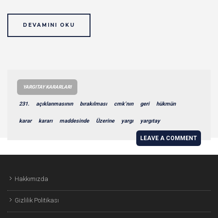
DEVAMINI OKU
YARGITAY KARARLARI
231.
açıklanmasının
bırakılması
cmk’nın
geri
hükmün
karar
kararı
maddesinde
Üzerine
yargı
yargıtay
LEAVE A COMMENT
Hakkımızda
Gizlilik Politikası