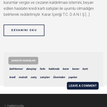
kurumlar vergisi ve cezanın kaldırılması istemini, beyan
edilen hasılatın kredi kartı satışları ile uyumlu olmadığını
belirterek reddetmiştir. Karar İçeriği T.C. D A N I Ş […]
DEVAMINI OKU
DANIŞTAY KARARLARI
belirlemesi
danıştay
farkı
hakkında
karar
kararı
kartı
kredi
matrah
satış
satışları
Üzerinden
yapılan
LEAVE A COMMENT
Hakkımızda