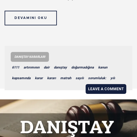
DEVAMINI OKU
DANIŞTAY KARARLARI
6111
artırımının
dair
danıştay
doğurmadığına
kanun
kapsamında
karar
kararı
matrah
sayılı
sorumluluk:
yılı
LEAVE A COMMENT