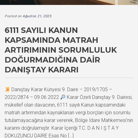
Posted on
Ağustos 21, 2025
6111 SAYILI KANUN
KAPSAMINDA MATRAH
ARTIRIMININ SORUMLULUK
DOĞURMADIĞINA DAIR
DANIŞTAY KARARI
Danıştay Karar Künyesi 9. Daire – 2019/1705 –
2022/2874 – 09.06.2022
Karar Özeti Danıştay 9. Dairesi,
mükellef olan davacının, 6111 sayılı Kanun kapsamındaki
matrah artırımından kaynaklanan vergi borçları için sorumlu
tutulamayacağına karar vererek, Bölge İdare Mahkemesi’nin
kararını doğrulamıştır. Karar İçeriği T.C. D A N I Ş T A Y
DOKUZUNCU DAİRE Esas No […]