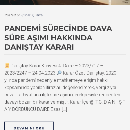
Posted on
Şubat 9, 2026
PANDEMI SÜRECINDE DAVA
SÜRE AŞIMI HAKKINDA
DANIŞTAY KARARI
Danıştay Karar Künyesi 4. Daire – 2023/717 –
2023/2247 – 24.04.2023
Karar Özeti Danıştay, 2020
yılında pandemi nedeniyle mahkemeye erişim hakkı
kapsamında yapılan itirazları değerlendirerek, vergi ziyaı
cezalı tarhiyatlarla ilgili süre aşımı gerekçesiyle reddedilen
davayı bozan bir karar vermiştir. Karar İçeriği T.C. D A N I Ş T
A Y DÖRDÜNCÜ DAİRE Esas […]
DEVAMINI OKU