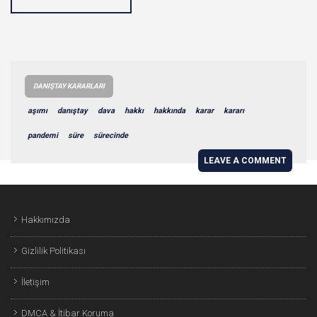
DANIŞTAY KARARLARI
aşımı
danıştay
dava
hakkı
hakkında
karar
kararı
pandemi
süre
sürecinde
LEAVE A COMMENT
Hakkımızda
Gizlilik Politikası
İletişim
DMCA & İtibar Koruma