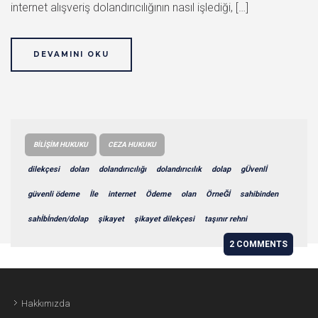
internet alışveriş dolandırıcılığının nasıl işlediği, […]
DEVAMINI OKU
BILIŞIM HUKUKU
CEZA HUKUKU
dilekçesi
dolan
dolandırıcılığı
dolandırıcılık
dolap
gÜvenlİ
güvenli ödeme
İle
internet
Ödeme
olan
ÖrneĞİ
sahibinden
sahİbİnden/dolap
şikayet
şikayet dilekçesi
taşınır rehni
2 COMMENTS
Hakkımızda