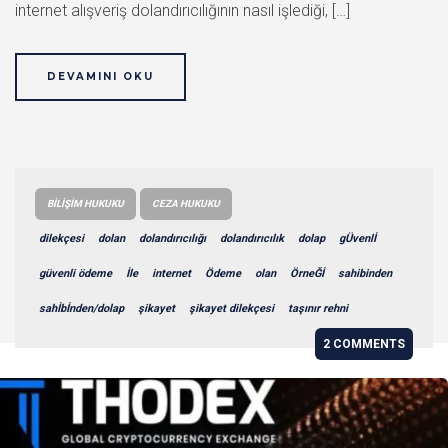
internet alışveriş dolandırıcılığının nasıl işlediği, […]
DEVAMINI OKU
BILIŞIM HUKUKU
CEZA HUKUKU
dilekçesi
dolan
dolandırıcılığı
dolandırıcılık
dolap
gÜvenlİ
güvenli ödeme
İle
internet
Ödeme
olan
ÖrneĞİ
sahibinden
sahİbİnden/dolap
şikayet
şikayet dilekçesi
taşınır rehni
2 COMMENTS