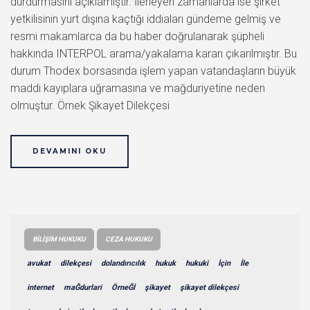
durdurmasını açıklamıştır. İlerleyen zamanlarda ise şirket
yetkilisinin yurt dışına kaçtığı iddiaları gündeme gelmiş ve
resmi makamlarca da bu haber doğrulanarak şüpheli
hakkında INTERPOL arama/yakalama kararı çıkarılmıştır. Bu
durum Thodex borsasında işlem yapan vatandaşların büyük
maddi kayıplara uğramasına ve mağduriyetine neden
olmuştur. Örnek Şikayet Dilekçesi
DEVAMINI OKU
BILIŞIM HUKUKU
CEZA HUKUKU
avukat
dilekçesi
dolandırıcılık
hukuk
hukuki
İçin
İle
internet
maĞdurlari
ÖrneĞİ
şikayet
şikayet dilekçesi