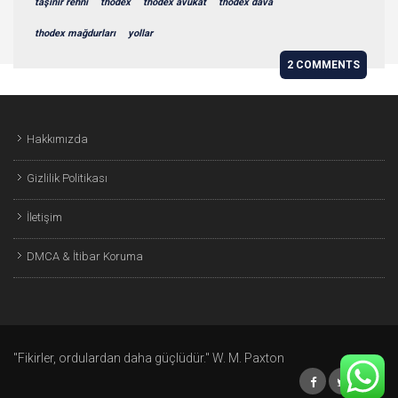
taşınır rehni
thodex
thodex avukat
thodex dava
thodex mağdurları
yollar
2 COMMENTS
Hakkımızda
Gizlilik Politikası
İletişim
DMCA & İtibar Koruma
"Fikirler, ordulardan daha güçlüdür." W. M. Paxton