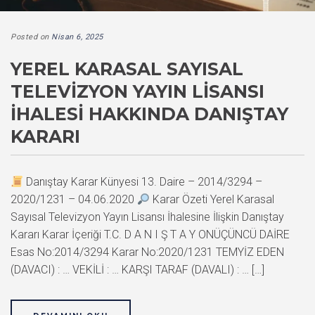
Posted on
Nisan 6, 2025
YEREL KARASAL SAYISAL
TELEVIZYON YAYIN LISANSI
İHALESI HAKKINDA DANIŞTAY
KARARI
Danıştay Karar Künyesi 13. Daire – 2014/3294 –
2020/1231 – 04.06.2020
Karar Özeti Yerel Karasal
Sayısal Televizyon Yayın Lisansı İhalesine İlişkin Danıştay
Kararı Karar İçeriği T.C. D A N I Ş T A Y ONÜÇÜNCÜ DAİRE
Esas No:2014/3294 Karar No:2020/1231 TEMYİZ EDEN
(DAVACI) : … VEKİLİ : … KARŞI TARAF (DAVALI) : … […]