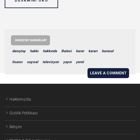
DEVAMINI OKU
DANIŞTAY KARARLARI
danıştay
hakkı
hakkında
İhalesi
karar
kararı
karasal
lisansı
sayısal
televizyon
yayın
yerel
LEAVE A COMMENT
Hakkımızda
Gizlilik Politikası
İletişim