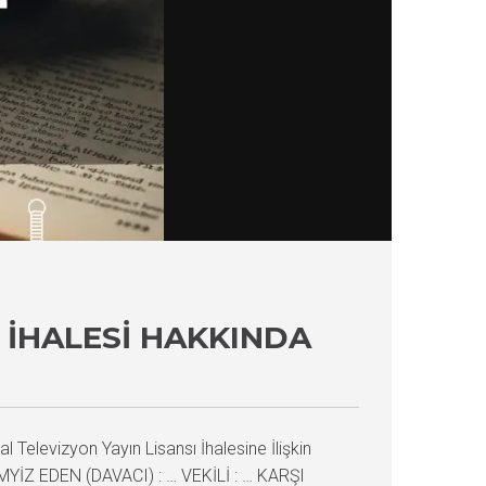
 İHALESI HAKKINDA
l Televizyon Yayın Lisansı İhalesine İlişkin
MYİZ EDEN (DAVACI) : … VEKİLİ : … KARŞI