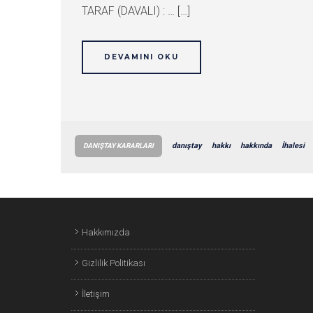
TARAF (DAVALI) : … […]
DEVAMINI OKU
danıştay
hakkı
hakkında
İhalesi
DANIŞTAY KARARLARI
Hakkımızda
Gizlilik Politikası
İletişim