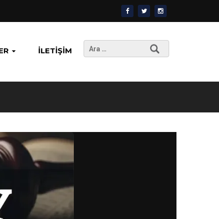
Arama:
ER
İLETIŞIM