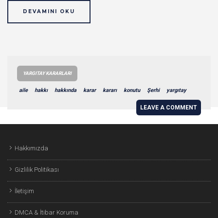
DEVAMINI OKU
YARGITAY KARARLARI
aile
hakkı
hakkında
karar
kararı
konutu
Şerhi
yargıtay
LEAVE A COMMENT
Hakkımızda
Gizlilik Politikası
İletişim
DMCA & İtibar Koruma