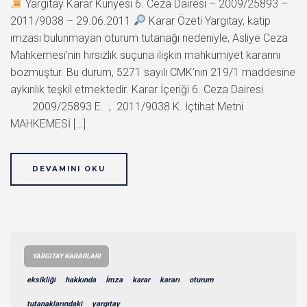
Yargıtay Karar Künyesi 6. Ceza Dairesi – 2009/25893 –
2011/9038 – 29.06.2011
Karar Özeti Yargıtay, katip
imzası bulunmayan oturum tutanağı nedeniyle, Asliye Ceza
Mahkemesi’nin hırsızlık suçuna ilişkin mahkumiyet kararını
bozmuştur. Bu durum, 5271 sayılı CMK’nın 219/1 maddesine
aykırılık teşkil etmektedir. Karar İçeriği 6. Ceza Dairesi
2009/25893 E. , 2011/9038 K. İçtihat Metni
MAHKEMESİ […]
DEVAMINI OKU
YARGITAY KARARLARI
eksikliği
hakkında
İmza
karar
kararı
oturum
tutanaklarındaki
yargıtay