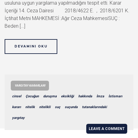
usuluna uygun yargılama yapılmadığını tespit etti. Karar
İçeriği 14. Ceza Dairesi 2018/4622 E. , 2018/6201 K.
İçtihat Metni MAHKEMESİ :Ağır Ceza MahkemesiSUÇ :
Beden […]
DEVAMINI OKU
YARGITAY KARARLARI
cinsel
Çocuğun
duruşma
eksikliği
hakkında
İmza
İstismarı
kararı
nitelik
nitelikli
suç
suçunda
tutanaklarındaki
yargıtay
LEAVE A COMMENT