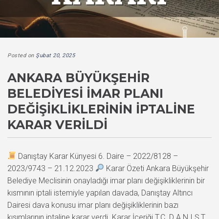
Posted on
Şubat 20, 2025
ANKARA BÜYÜKŞEHIR
BELEDIYESI İMAR PLANI
DEĞIŞIKLIKLERININ İPTALINE
KARAR VERILDI
Danıştay Karar Künyesi 6. Daire – 2022/8128 –
2023/9743 – 21.12.2023
Karar Özeti Ankara Büyükşehir
Belediye Meclisinin onayladığı imar planı değişikliklerinin bir
kısmının iptali istemiyle yapılan davada, Danıştay Altıncı
Dairesi dava konusu imar planı değişikliklerinin bazı
kısımlarının iptaline karar verdi. Karar İçeriği T.C. D A N I Ş T