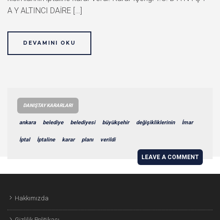
A Y ALTINCI DAİRE […]
DEVAMINI OKU
DANIŞTAY KARARLARI
ankara
belediye
belediyesi
büyükşehir
değişikliklerinin
İmar
İptal
İptaline
karar
planı
verildi
LEAVE A COMMENT
Hakkımızda
Gizlilik Politikası