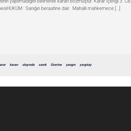
spitinin yapılmadığını belirterek kararı bozmuştur. Karar İçeriğ
siHÜKÜM : Sanığın beraatine dair. Mahalli mahkemece […]
arar
kararı
olayında
sanık
Üzerine
yangın
yargıtay