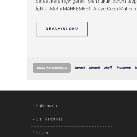
beraat kararı için gerekli olan hukuki durum te
İçtihat Metni MAHKEMESİ :Asliye Ceza Mahkeme
DEVAMINI OKU
beraat
beraati
eksik
İnceleme
k
YARGITAY KARARLARI
Hakkımızda
Gizlilik Politikası
İletişim