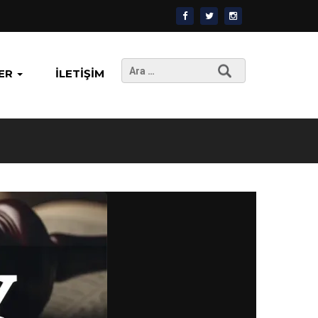
Arama:
ER
İLETIŞIM