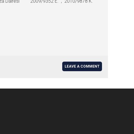
i 3. Ceza Dairesi 2009/9352 E. , 2010/9878 K.
LEAVE A COMMENT