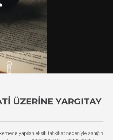
ATI ÜZERINE YARGITAY
kemece yapılan eksik tahkikat nedeniyle sanığın