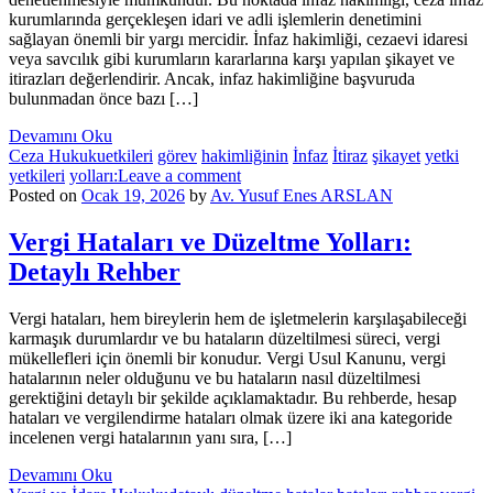
kurumlarında gerçekleşen idari ve adli işlemlerin denetimini
sağlayan önemli bir yargı mercidir. İnfaz hakimliği, cezaevi idaresi
veya savcılık gibi kurumların kararlarına karşı yapılan şikayet ve
itirazları değerlendirir. Ancak, infaz hakimliğine başvuruda
bulunmadan önce bazı […]
Devamını Oku
Ceza Hukuku
etkileri
görev
hakimliğinin
İnfaz
İtiraz
şikayet
yetki
yetkileri
yolları:
Leave a comment
Posted on
Ocak 19, 2026
by
Av. Yusuf Enes ARSLAN
Vergi Hataları ve Düzeltme Yolları:
Detaylı Rehber
Vergi hataları, hem bireylerin hem de işletmelerin karşılaşabileceği
karmaşık durumlardır ve bu hataların düzeltilmesi süreci, vergi
mükellefleri için önemli bir konudur. Vergi Usul Kanunu, vergi
hatalarının neler olduğunu ve bu hataların nasıl düzeltilmesi
gerektiğini detaylı bir şekilde açıklamaktadır. Bu rehberde, hesap
hataları ve vergilendirme hataları olmak üzere iki ana kategoride
incelenen vergi hatalarının yanı sıra, […]
Devamını Oku