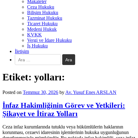
Makaleler
Ceza Hukuku
Bilişim Hukuku
Tazminat Hukuku
Ticaret Hukuku
Medeni Hukuk
KVKK
Vergi ve İdare Hukuku
İş Hukuku
İletişim
Arama:
Etiket:
yolları:
Posted on
Temmuz 30, 2026
by
Av. Yusuf Enes ARSLAN
İnfaz Hakimliğinin Görev ve Yetkileri:
Şikayet ve İtiraz Yolları
Ceza infaz kurumlarında tutuklu veya hükümlülerin haklarının
korunması, cezaevi idaresinin işlemlerinin hukuka uygunluğunun
denetlenmesiyle mümkündür. Bu noktada infaz hakimliği, ceza infaz