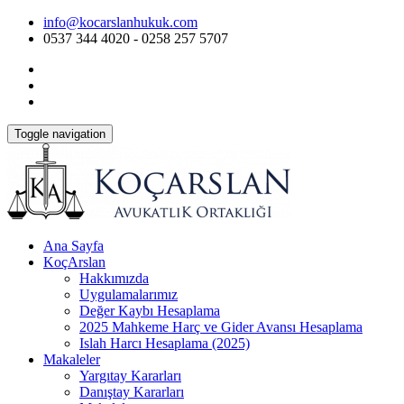
Skip
info@kocarslanhukuk.com
to
0537 344 4020 - 0258 257 5707
content
Toggle navigation
Ana Sayfa
KoçArslan
Hakkımızda
Uygulamalarımız
Değer Kaybı Hesaplama
2025 Mahkeme Harç ve Gider Avansı Hesaplama
Islah Harcı Hesaplama (2025)
Makaleler
Yargıtay Kararları
Danıştay Kararları