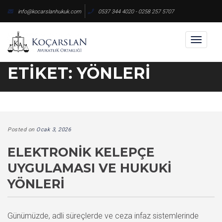
Skip
info@kocarslanhukuk.com
0537 344 4020 - 0258 257 5707
to
content
Toggl
naviga
ETIKET:
YÖNLERI
Posted on
Ocak 3, 2026
ELEKTRONIK KELEPÇE
UYGULAMASI VE HUKUKI
YÖNLERI
Günümüzde, adli süreçlerde ve ceza infaz sistemlerinde