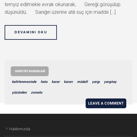
temyiz edilmekle evrak okunarak; Gereği görüşülüp
düşünüldü; Sanığın üzerine atılı suç için madde […]
DEVAMINI OKU
YARGITAY KARARLARI
belirlenmesinde
hata
karar
kararı
müdafi
yargı
yargıtay
yüzünden
zorunlu
LEAVE A COMMENT
Hakkımızda