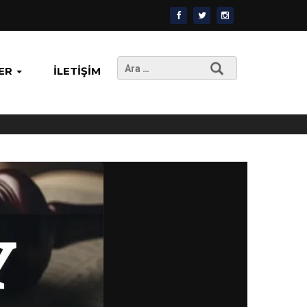
Arama:
ER
İLETIŞIM