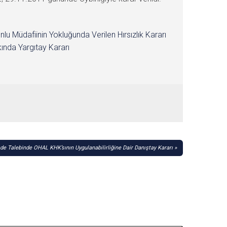
nlu Müdafiinin Yokluğunda Verilen Hırsızlık Kararı
ında Yargıtay Kararı
e Talebinde OHAL KHK’sının Uygulanabilirliğine Dair Danıştay Kararı