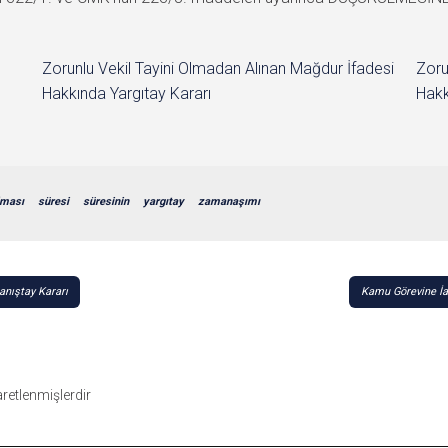
Zorunlu Vekil Tayini Olmadan Alınan Mağdur İfadesi
Zoru
Hakkında Yargıtay Kararı
Hakk
lması
süresi
süresinin
yargıtay
zamanaşımı
anıştay Kararı
Kamu Görevine İad
şaretlenmişlerdir