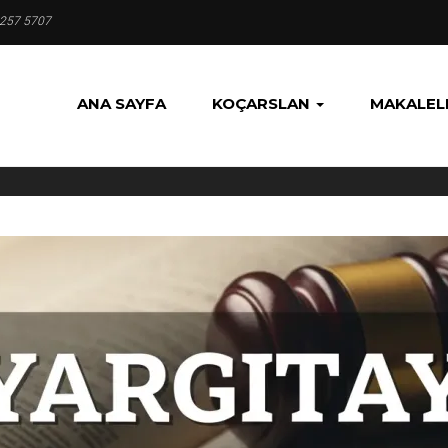
 257 5707
ANA SAYFA
KOÇARSLAN
MAKALEL