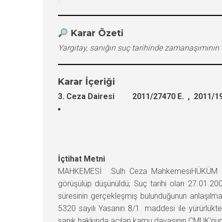
Karar Özeti
Yargıtay, sanığın suç tarihinde zamanaşımını
Karar İçeriği
3. Ceza Dairesi 2011/27470 E. , 2011/19
İçtihat Metni
MAHKEMESİ :Sulh Ceza MahkemesiHÜKÜM : Sa
görüşülüp düşünüldü; Suç tarihi olan 27.01.20
süresinin gerçekleşmiş bulunduğunun anlaşılma
5320 sayılı Yasanın 8/1. maddesi ile yürürl
sanık hakkında açılan kamu davasının CMUK’nun