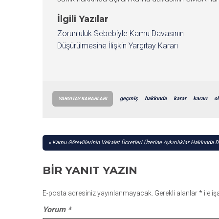
İlgili Yazılar
Zorunluluk Sebebiyle Kamu Davasının
Düşürülmesine İlişkin Yargıtay Kararı
geçmiş
hakkında
karar
kararı
o
YARGITAY KARARLARI
YAZI
Kamu Görevlilerinin Vekalet Ücretleri Üzerine Aykırılıklar Hakkında D
GEZINMESI
BIR YANIT YAZIN
E-posta adresiniz yayınlanmayacak.
Gerekli alanlar
*
ile i
Yorum
*