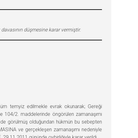
davasının düşmesine karar vermiştir.
m temyiz edilmekle evrak okunarak; Gereği
/4 ve 104/2. maddelerinde öngörülen zamanaşımı
yerinde görülmüş olduğundan hükmün bu sebepten
ULMASINA ve gerçekleşen zamanaşımı nedeniyle
.11.2011 gününde oybirliğiyle karar verildi.