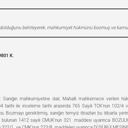
n dolduğunu belirleyerek, mahkumiyet hükmünü bozmuş ve kamu 
801 K.
nığın mahkumiyetine dair, Mahalli mahkemece verilen hükü
04 tarihi ile inceleme tarihi arasında 765 Sayılı TCK’nun 102
sı, Bozmayı gerektirmiş, sanığın temyiz itirazları bu itibarla 
ükte bulunan 1412 sayılı CMUK’nun 321. maddesi uyarınca BOZ
 322/1. ve CMK’nun 223/8. maddeleri uyarınca DÜŞÜRÜLMESİNE, 29