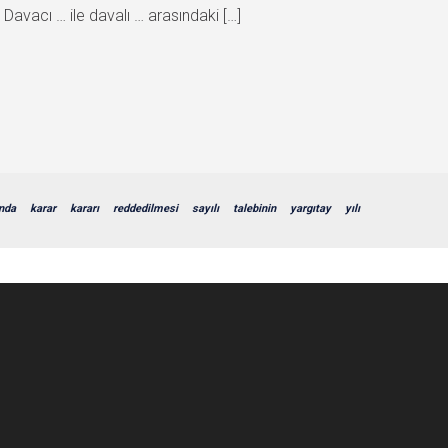
acı … ile davalı … arasındaki […]
nda
karar
kararı
reddedilmesi
sayılı
talebinin
yargıtay
yılı