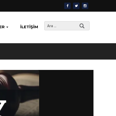
Arama:
ER
İLETIŞIM