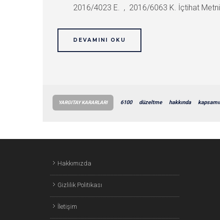
2016/4023 E. , 2016/6063 K. İçtihat Metni Dav
DEVAMINI OKU
6100
düzeltme
hakkında
kapsamı
YARGITAY KARARLARI
Hakkımızda
Gizlilik Politikası
İletişim