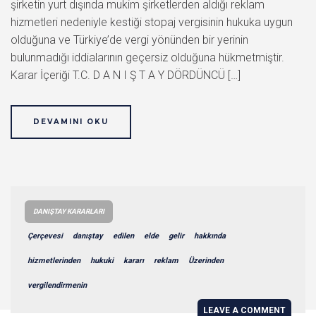
şirketin yurt dışında mukim şirketlerden aldığı reklam
hizmetleri nedeniyle kestiği stopaj vergisinin hukuka uygun
olduğuna ve Türkiye’de vergi yönünden bir yerinin
bulunmadığı iddialarının geçersiz olduğuna hükmetmiştir.
Karar İçeriği T.C. D A N I Ş T A Y DÖRDÜNCÜ […]
DEVAMINI OKU
DANIŞTAY KARARLARI
Çerçevesi
danıştay
edilen
elde
gelir
hakkında
hizmetlerinden
hukuki
kararı
reklam
Üzerinden
vergilendirmenin
LEAVE A COMMENT