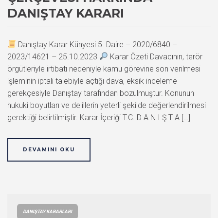
DANIŞTAY KARARI
Danıştay Karar Künyesi 5. Daire – 2020/6840 –
2023/14621 – 25.10.2023
Karar Özeti Davacının, terör
örgütleriyle irtibatı nedeniyle kamu görevine son verilmesi
işleminin iptali talebiyle açtığı dava, eksik inceleme
gerekçesiyle Danıştay tarafından bozulmuştur. Konunun
hukuki boyutları ve delillerin yeterli şekilde değerlendirilmesi
gerektiği belirtilmiştir. Karar İçeriği T.C. D A N I Ş T A […]
DEVAMINI OKU
DANIŞTAY KARARLARI