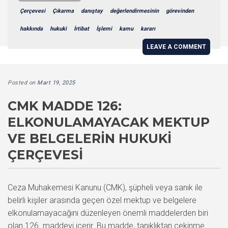
Çerçevesi
Çıkarma
danıştay
değerlendirmesinin
görevinden
hakkında
hukuki
İrtibat
İşlemi
kamu
kararı
LEAVE A COMMENT
Posted on
Mart 19, 2025
CMK MADDE 126:
ELKONULAMAYACAK MEKTUP
VE BELGELERIN HUKUKI
ÇERÇEVESI
Ceza Muhakemesi Kanunu (CMK), şüpheli veya sanık ile
belirli kişiler arasında geçen özel mektup ve belgelere
elkonulamayacağını düzenleyen önemli maddelerden biri
olan 126. maddeyi içerir. Bu madde, tanıklıktan çekinme