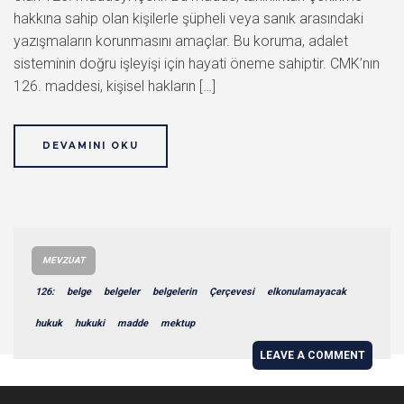
hakkına sahip olan kişilerle şüpheli veya sanık arasındaki
yazışmaların korunmasını amaçlar. Bu koruma, adalet
sisteminin doğru işleyişi için hayati öneme sahiptir. CMK’nın
126. maddesi, kişisel hakların […]
DEVAMINI OKU
MEVZUAT
126:
belge
belgeler
belgelerin
Çerçevesi
elkonulamayacak
hukuk
hukuki
madde
mektup
LEAVE A COMMENT