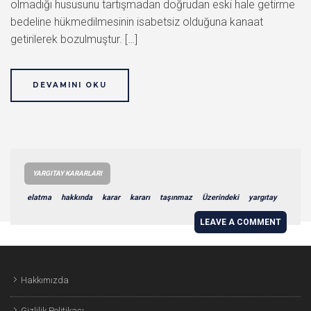
olmadığı hususunu tartışmadan doğrudan eski hale getirme
bedeline hükmedilmesinin isabetsiz olduğuna kanaat
getirilerek bozulmuştur. […]
DEVAMINI OKU
YARGITAY KARARLARI
elatma
hakkında
karar
kararı
taşınmaz
Üzerindeki
yargıtay
LEAVE A COMMENT
Hakkımızda
Gizlilik Politikası