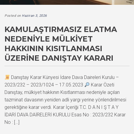
Posted on
Haziran 3, 2026
KAMULAŞTIRMASIZ ELATMA
NEDENIYLE MÜLKIYET
HAKKININ KISITLANMASI
ÜZERINE DANIŞTAY KARARI
Danıştay Karar Künyesi İdare Dava Daireleri Kurulu –
2023/232 – 2023/1024 – 17.05.2023
Karar Özeti
Danıştay, mülkiyet hakkının Kısıtlanması nedeniyle açılan
tazminat davasının yeniden adli yargı yerine yönlendirilmesi
gerektiğine karar verdi. Karar İçeriği T.C. D A N I Ş T A Y
İDARİ DAVA DAİRELERİ KURULU Esas No : 2023/232 Karar
No : […]