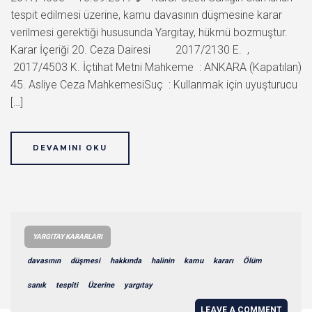
tespit edilmesi üzerine, kamu davasının düşmesine karar
verilmesi gerektiği hususunda Yargıtay, hükmü bozmuştur.
Karar İçeriği 20. Ceza Dairesi 2017/2130 E. ,
2017/4503 K. İçtihat Metni Mahkeme : ANKARA (Kapatılan)
45. Asliye Ceza MahkemesiSuç : Kullanmak için uyuşturucu
[…]
DEVAMINI OKU
YARGITAY KARARLARI
davasının
düşmesi
hakkında
halinin
kamu
kararı
Ölüm
sanık
tespiti
Üzerine
yargıtay
LEAVE A COMMENT