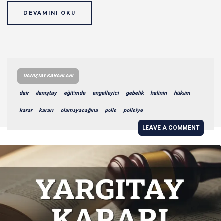
DEVAMINI OKU
DANIŞTAY KARARLARI
dair
danıştay
eğitimde
engelleyici
gebelik
halinin
hüküm
karar
kararı
olamayacağına
polis
polisiye
LEAVE A COMMENT