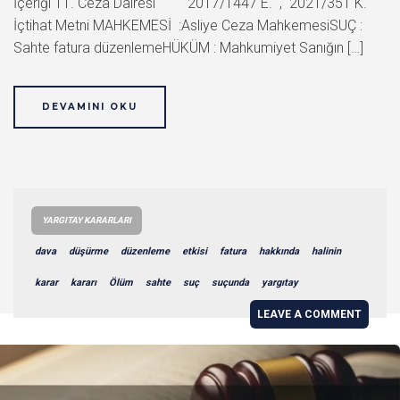
İçeriği 11. Ceza Dairesi 2017/1447 E. , 2021/351 K.
İçtihat Metni MAHKEMESİ :Asliye Ceza MahkemesiSUÇ :
Sahte fatura düzenlemeHÜKÜM : Mahkumiyet Sanığın […]
DEVAMINI OKU
YARGITAY KARARLARI
dava
düşürme
düzenleme
etkisi
fatura
hakkında
halinin
karar
kararı
Ölüm
sahte
suç
suçunda
yargıtay
LEAVE A COMMENT