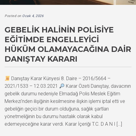
Posted on
Ocak 4, 2026
GEBELIK HALININ POLISIYE
EĞITIMDE ENGELLEYICI
HÜKÜM OLAMAYACAĞINA DAIR
DANIŞTAY KARARI
Danıştay Karar Künyesi 8. Daire – 2016/5664 –
2021/1533 – 12.03.2021
Karar Özeti Danıştay, davacının
gebelik durumu nedeniyle Elmadağ Polis Meslek Eğitim
Merkezi’nden ilişiğinin kesilmesine ilişkin işlemi iptal etti ve
gebeliğin geçici bir durum olduğuna, sağlık şartları
yönetmeliğinin bu durumu hastalık olarak kabul
edemeyeceğine karar verdi. Karar İçeriği T.C. D A N I […]