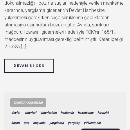
dokunulmazlığını bozma suçları nedeniyle verilen mahkeme
kararında, yargılama giderlerinin Devlet Hazinesine
yüklenmesi gerekirken suça sürüklenen çocuklardan
alınmasına dair hüküm bozulmuştur. Ayrıca, sanıkların
mağdurun zararını gidermeleri nedeniyle TCK’nın 168/1.
maddesinin uygulanması gerektiği belirtilmiştir. Karar İçeriği
2. Ceza […]
DEVAMINI OKU
YARGITAY KARARLARI
devlet
giderleri
giderlerinin
hakkında
hazinesine
hırsızlık
kararı
suç
suçunda
yargılama
yargıtay
yüklenmesi