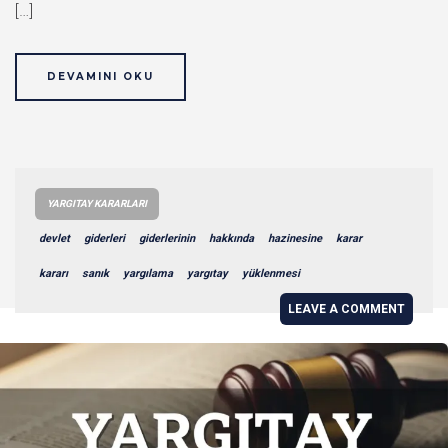
[…]
DEVAMINI OKU
YARGITAY KARARLARI
devlet
giderleri
giderlerinin
hakkında
hazinesine
karar
kararı
sanık
yargılama
yargıtay
yüklenmesi
LEAVE A COMMENT