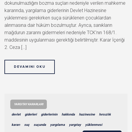
dokunulmazlığını bozma suçları nedeniyle verilen mahkeme
kararında, yargılama giderlerinin Devlet Hazinesine
yüklenmesi gerekirken suça sürüklenen çocuklardan
alınmasına dair hüküm bozulmuştur. Ayrıca, sanıkların
mağdurun zararını gidermeleri nedeniyle TCK’nın 168/1.
maddesinin uygulanması gerektiği belirtilmiştir. Karar İçeriği
2. Ceza […]
DEVAMINI OKU
YARGITAY KARARLARI
devlet
giderleri
giderlerinin
hakkında
hazinesine
hırsızlık
kararı
suç
suçunda
yargılama
yargıtay
yüklenmesi