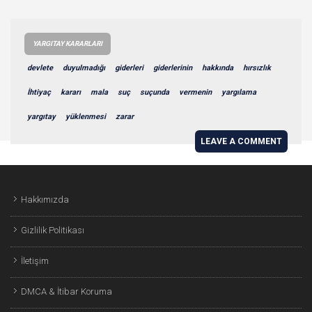
YARGITAY KARARLARI
devlete
duyulmadığı
giderleri
giderlerinin
hakkında
hırsızlık
İhtiyaç
kararı
mala
suç
suçunda
vermenin
yargılama
yargıtay
yüklenmesi
zarar
LEAVE A COMMENT
Hakkımızda
Gizlilik Politikası
İletişim
DMCA & İtibar Koruma