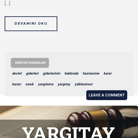
[…]
DEVAMINI OKU
YARGITAY KARARLARI
devlet
giderleri
giderlerinin
hakkında
hazinesine
karar
kararı
sanık
yargılama
yargıtay
yüklenmesi
LEAVE A COMMENT