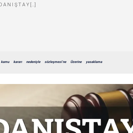
D A N I Ş T A Y […]
kamu
kararı
nedeniyle
sözleşmesi’ne
Üzerine
yasaklama