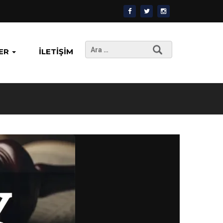
Arama:
ER
İLETIŞIM