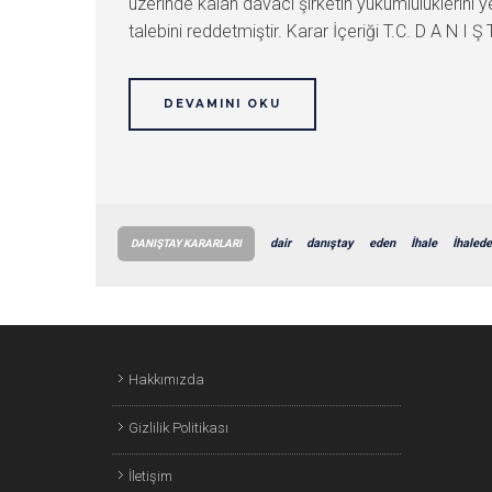
üzerinde kalan davacı şirketin yükümlülüklerini
talebini reddetmiştir. Karar İçeriği T.C. D A N I
DEVAMINI OKU
dair
danıştay
eden
İhale
İhaled
DANIŞTAY KARARLARI
Hakkımızda
Gizlilik Politikası
İletişim