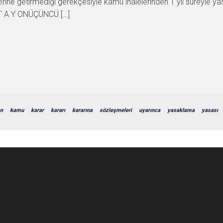
 yerine getirmediği gerekçesiyle kamu ihalelerinden 1 yıl süreyle
 Ş T A Y ONÜÇÜNCÜ […]
en
kamu
karar
kararı
kararına
sözleşmeleri
uyarınca
yasaklama
yasası