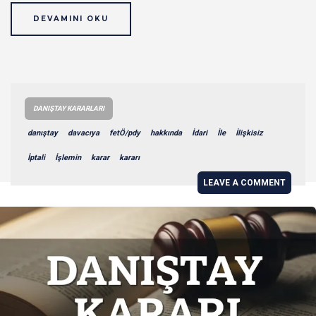
DEVAMINI OKU
DANIŞTAY KARARLARI
danıştay
davacıya
fetÖ/pdy
hakkında
İdari
İle
İlişkisiz
İptali
İşlemin
karar
kararı
LEAVE A COMMENT