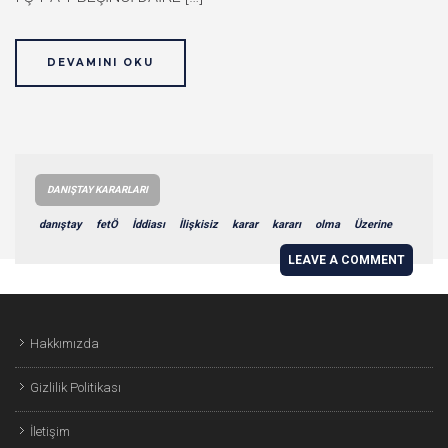
DEVAMINI OKU
DANIŞTAY KARARLARI
danıştay
fetÖ
İddiası
İlişkisiz
karar
kararı
olma
Üzerine
LEAVE A COMMENT
Hakkımızda
Gizlilik Politikası
İletişim