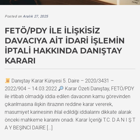
Posted on
Aralık 27, 2025
FETÖ/PDY İLE İLIŞKISIZ
DAVACIYA AIT İDARI İŞLEMIN
İPTALI HAKKINDA DANIŞTAY
KARARI
Danıştay Karar Künyesi 5. Daire – 2020/3431 –
2022/904 – 14.03.2022
Karar Özeti Danıştay, FETÖ/PDY
ile irtibatı olmadığı iddia edilen davacının kamu görevinden
çıkarılmasına ilişkin itirazının reddine karar vererek,
masumiyet karinesinin ihlal edildiği iddialarını dikkate alarak
önceki mahkeme kararını onadı. Karar İçeriği T.C. D A N I Ş T
A Y BEŞİNCİ DAİRE […]