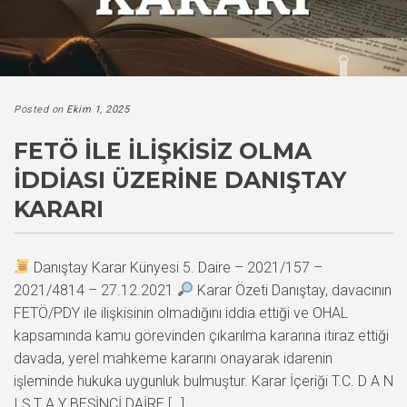
Posted on
Ekim 1, 2025
FETÖ ILE İLIŞKISIZ OLMA
İDDIASI ÜZERINE DANIŞTAY
KARARI
Danıştay Karar Künyesi 5. Daire – 2021/157 –
2021/4814 – 27.12.2021
Karar Özeti Danıştay, davacının
FETÖ/PDY ile ilişkisinin olmadığını iddia ettiği ve OHAL
kapsamında kamu görevinden çıkarılma kararına itiraz ettiği
davada, yerel mahkeme kararını onayarak idarenin
işleminde hukuka uygunluk bulmuştur. Karar İçeriği T.C. D A N
I Ş T A Y BEŞİNCİ DAİRE […]