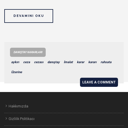
DEVAMINI OKU
DANIŞTAY KARARLARI
aykırı
ceza
cezası
danıştay
İmalat
karar
kararı
ruhsata
Üzerine
LEAVE A COMMENT
Hakkımızda
Gizlilik Politikası