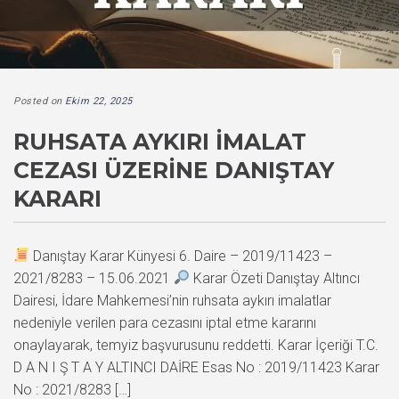
Posted on
Ekim 22, 2025
RUHSATA AYKIRI İMALAT
CEZASI ÜZERINE DANIŞTAY
KARARI
Danıştay Karar Künyesi 6. Daire – 2019/11423 –
2021/8283 – 15.06.2021
Karar Özeti Danıştay Altıncı
Dairesi, İdare Mahkemesi’nin ruhsata aykırı imalatlar
nedeniyle verilen para cezasını iptal etme kararını
onaylayarak, temyiz başvurusunu reddetti. Karar İçeriği T.C.
D A N I Ş T A Y ALTINCI DAİRE Esas No : 2019/11423 Karar
No : 2021/8283 […]