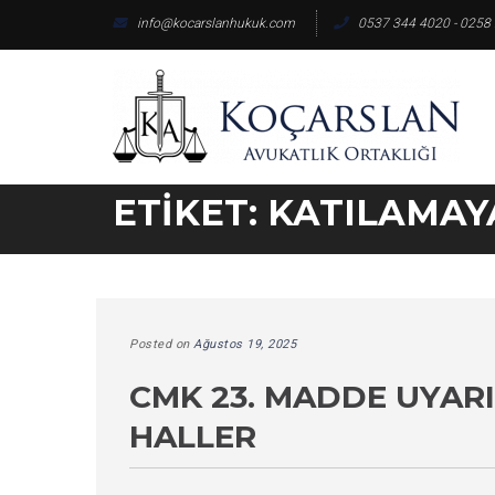
Skip
info@kocarslanhukuk.com
0537 344 4020 - 0258
to
content
ETIKET:
KATILAMAY
Posted on
Ağustos 19, 2025
CMK 23. MADDE UYAR
HALLER