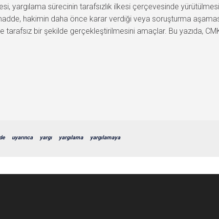
yargılama sürecinin tarafsızlık ilkesi çerçevesinde yürütülmesi
adde, hakimin daha önce karar verdiği veya soruşturma aşaması
 ve tarafsız bir şekilde gerçekleştirilmesini amaçlar. Bu yazıda,
de
uyarınca
yargı
yargılama
yargılamaya