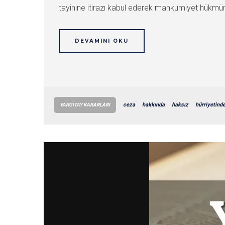
tayinine itirazı kabul ederek mahkumiyet hükmün
DEVAMINI OKU
ceza
hakkında
haksız
hürriyetind
YARGITAY KARARLARI