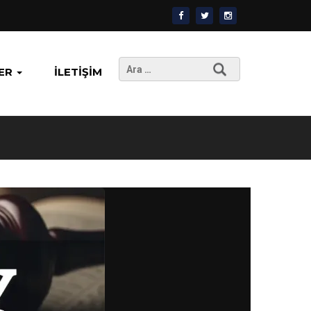
Arama:
ER
İLETIŞIM