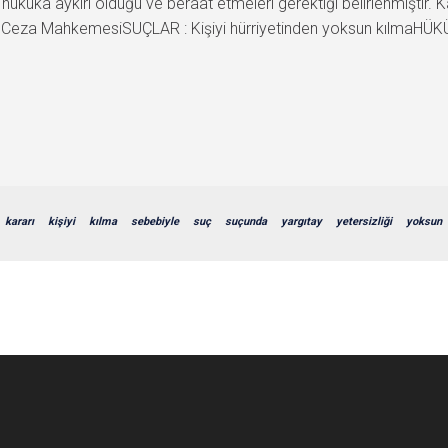
le hukuka aykırı olduğu ve beraat etmeleri gerektiği belirlenmişti
 Ceza MahkemesiSUÇLAR : Kişiyi hürriyetinden yoksun kılmaHÜK
kararı
kişiyi
kılma
sebebiyle
suç
suçunda
yargıtay
yetersizliği
yoksun