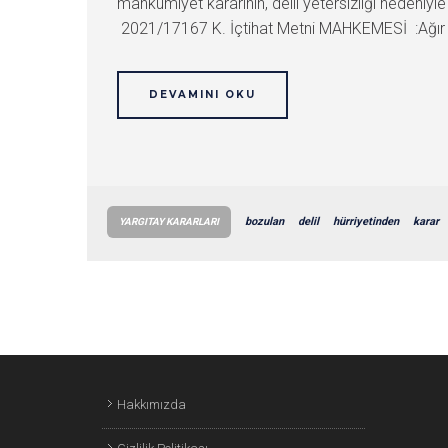
mahkumiyet kararının, delil yetersizliği nedeniy
2021/17167 K. İçtihat Metni MAHKEMESİ :Ağır
DEVAMINI OKU
bozulan
delil
hürriyetinden
karar
YARGITAY KARARLARI
YAZI
GEZINMESI
Hakkımızda