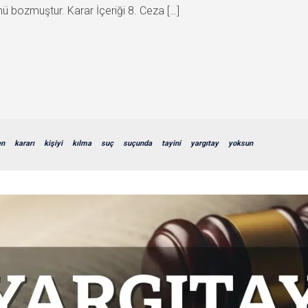
ü bozmuştur. Karar İçeriği 8. Ceza […]
en
kararı
kişiyi
kılma
suç
suçunda
tayini
yargıtay
yoksun