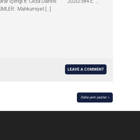
r. Karar İçeriği 8. Ceza Dairesi 2020/384 E. ,
ÜMLER : Mahkumiyet […]
LEAVE A COMMENT
Daha yeni yazılar