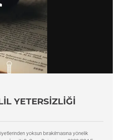
IL YETERSIZLIĞI
riyetlerinden yoksun bırakılmasına yönelik