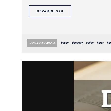
DEVAMINI OKU
beyan
danıştay
edilen
karar
kar
DANIŞTAY KARARLARI