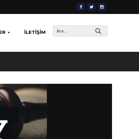
Arama:
ER
İLETIŞIM