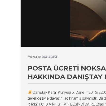
Posted on
Eylül 5, 2025
POSTA ÜCRETI NOKSAN
HAKKINDA DANIŞTAY 
Danıştay Karar Künyesi 5. Daire – 2016/22
gerekçesiyle davasını açılmamış saymıştır. Bu d
İçeriği T.C. D A N I Ş T A Y BEŞİNCİ DAİRE Esas