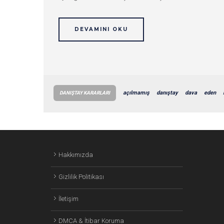
DEVAMINI OKU
açılmamış
danıştay
dava
eden
DANIŞTAY KARARLARI
Hakkımızda
Gizlilik Politikası
İletişim
DMCA & İtibar Koruma