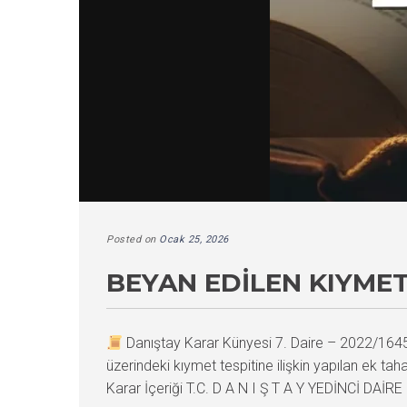
Posted on
Ocak 25, 2026
BEYAN EDILEN KIYMET
Danıştay Karar Künyesi 7. Daire – 2022/16
üzerindeki kıymet tespitine ilişkin yapılan ek t
Karar İçeriği T.C. D A N I Ş T A Y YEDİNCİ DAİRE