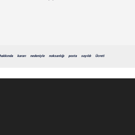
hakkında
kararı
nedeniyle
noksanlığı
posta
sayıldı
Ücreti