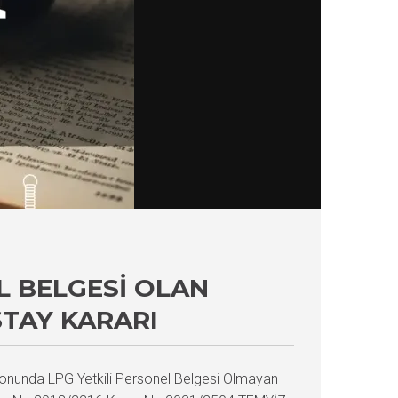
L BELGESI OLAN
ŞTAY KARARI
onunda LPG Yetkili Personel Belgesi Olmayan