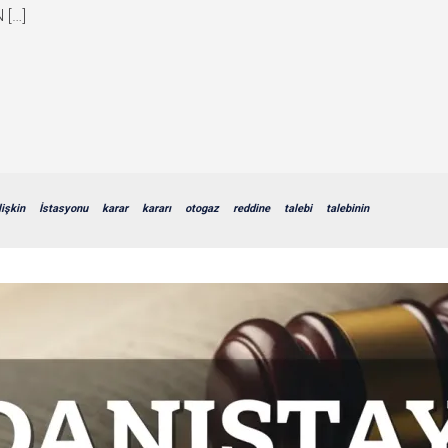
 […]
lişkin
İstasyonu
karar
kararı
otogaz
reddine
talebi
talebinin