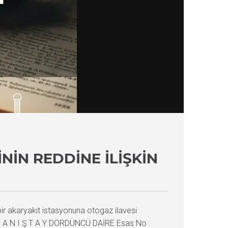
NIN REDDINE İLIŞKIN
bir akaryakıt istasyonuna otogaz ilavesi
C. D A N I Ş T A Y DÖRDÜNCÜ DAİRE Esas No :