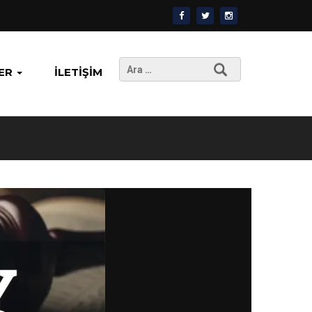
Arama:
ER
İLETIŞIM