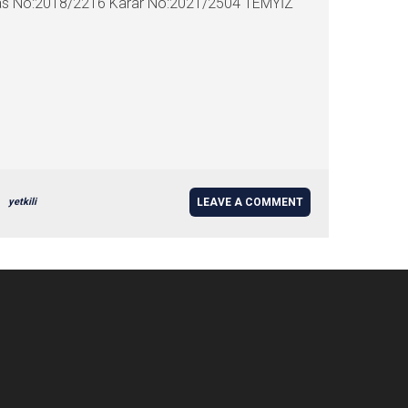
E Esas No:2018/2216 Karar No:2021/2504 TEMYİZ
yetkili
LEAVE A COMMENT