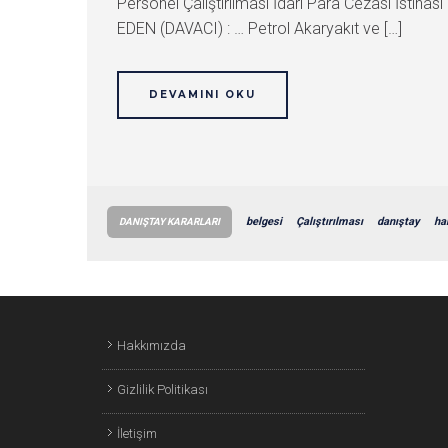
Personel Çalıştırılması İdari Para Cezası İst
EDEN (DAVACI) : … Petrol Akaryakıt ve […]
DEVAMINI OKU
belgesi
Çalıştırılması
danıştay
ha
DANIŞTAY KARARLARI
Hakkımızda
Gizlilik Politikası
İletişim