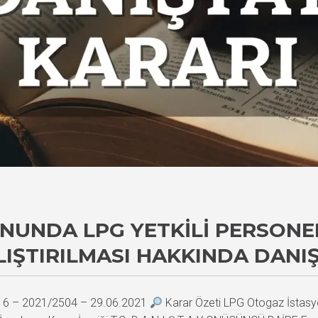
NUNDA LPG YETKILI PERSONE
LIŞTIRILMASI HAKKINDA DANI
216 – 2021/2504 – 29.06.2021
Karar Özeti LPG Otogaz İstasy