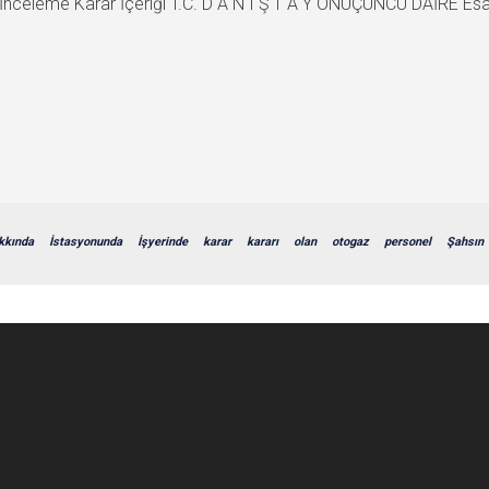
inası İnceleme Karar İçeriği T.C. D A N I Ş T A Y ONÜÇÜNCÜ DAİR
kkında
İstasyonunda
İşyerinde
karar
kararı
olan
otogaz
personel
Şahsın