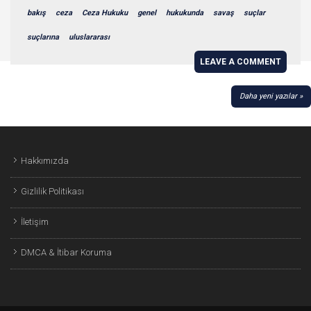
bakış
ceza
Ceza Hukuku
genel
hukukunda
savaş
suçlar
suçlarına
uluslararası
LEAVE A COMMENT
YAZI
Daha yeni yazılar
GEZINMESI
Hakkımızda
Gizlilik Politikası
İletişim
DMCA & İtibar Koruma