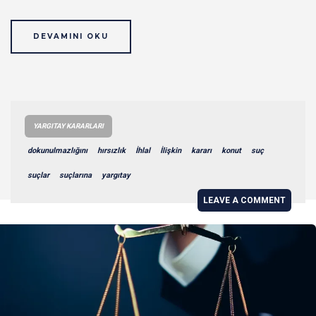
DEVAMINI OKU
YARGITAY KARARLARI
dokunulmazlığını
hırsızlık
İhlal
İlişkin
kararı
konut
suç
suçlar
suçlarına
yargıtay
LEAVE A COMMENT