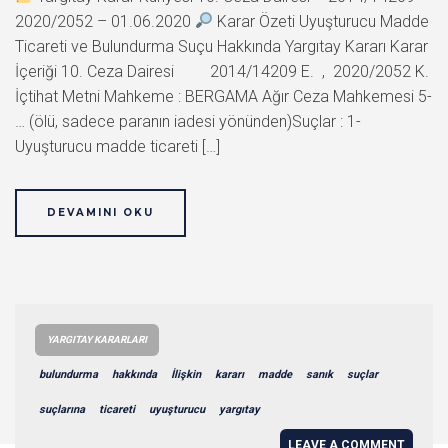
2020/2052 – 01.06.2020
Karar Özeti Uyuşturucu Madde
Ticareti ve Bulundurma Suçu Hakkında Yargıtay Kararı Karar
İçeriği 10. Ceza Dairesi 2014/14209 E. , 2020/2052 K.
İçtihat Metni Mahkeme : BERGAMA Ağır Ceza Mahkemesi 5-
… (ölü, sadece paranın iadesi yönünden)Suçlar : 1-
Uyuşturucu madde ticareti […]
DEVAMINI OKU
YARGITAY KARARLARI
bulundurma
hakkında
İlişkin
kararı
madde
sanık
suçlar
suçlarına
ticareti
uyuşturucu
yargıtay
LEAVE A COMMENT