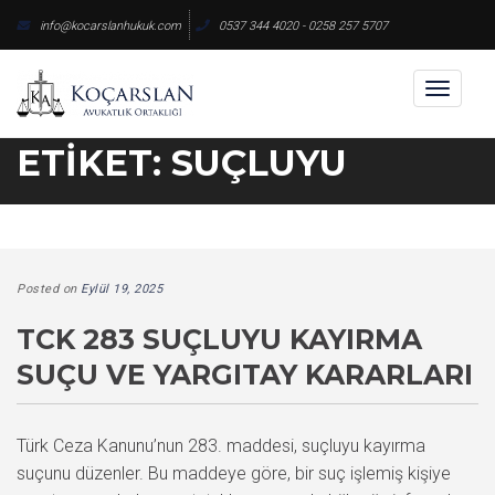
Skip
info@kocarslanhukuk.com
0537 344 4020 - 0258 257 5707
to
content
Toggl
naviga
ETIKET:
SUÇLUYU
Posted on
Eylül 19, 2025
TCK 283 SUÇLUYU KAYIRMA
SUÇU VE YARGITAY KARARLARI
Türk Ceza Kanunu’nun 283. maddesi, suçluyu kayırma
suçunu düzenler. Bu maddeye göre, bir suç işlemiş kişiye