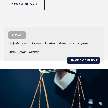
DEVAMINI OKU
MEVZUAT
işığında
karar
kararlar
kararları:
Övme:
suç
suçluyu
suçu:
yargı
yargıtay
LEAVE A COMMENT