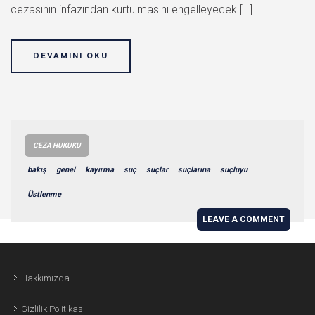
cezasının infazından kurtulmasını engelleyecek […]
DEVAMINI OKU
CEZA HUKUKU
bakış
genel
kayırma
suç
suçlar
suçlarına
suçluyu
Üstlenme
LEAVE A COMMENT
Hakkımızda
Gizlilik Politikası