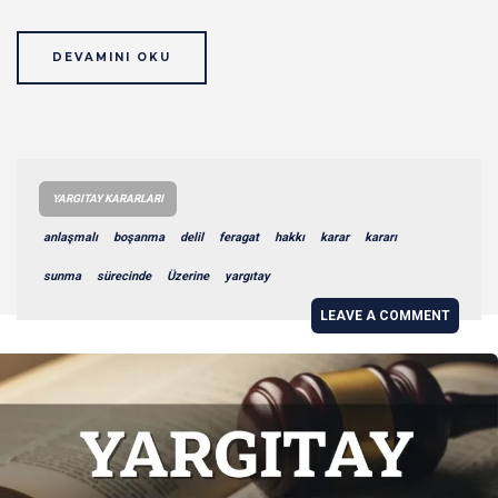
DEVAMINI OKU
YARGITAY KARARLARI
anlaşmalı
boşanma
delil
feragat
hakkı
karar
kararı
sunma
sürecinde
Üzerine
yargıtay
LEAVE A COMMENT