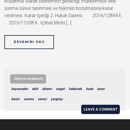
boşanma olarak belirlemesi gerektiği, mahkemeye delil
sunma süresi tanınması ve hükmün bozulmasına karar
verilmesi. Karar İçeriği 2. Hukuk Dairesi 2016/12844 E.
, 2016/11038 K. İçtihat Metni […]
DEVAMINI OKU
YARGITAY KARARLARI
beyanından
delil
dönme
engeli
hakkında
İrade
karar
kararı
sunma
süresi
yargıtay
LEAVE A COMMENT