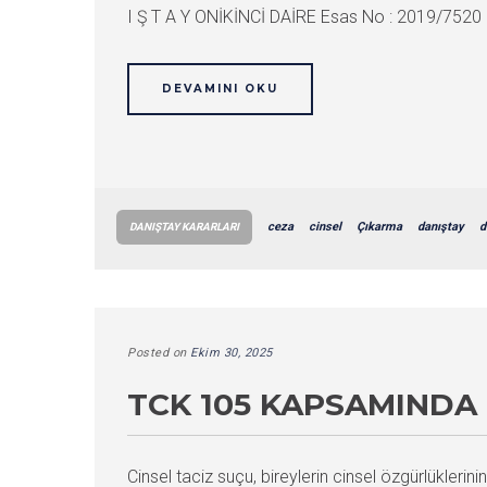
I Ş T A Y ONİKİNCİ DAİRE Esas No : 2019/7520 
DEVAMINI OKU
ceza
cinsel
Çıkarma
danıştay
d
DANIŞTAY KARARLARI
Posted on
Ekim 30, 2025
TCK 105 KAPSAMINDA 
Cinsel taciz suçu, bireylerin cinsel özgürlüklerini