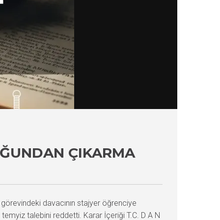
LUĞUNDAN ÇIKARMA
 görevindeki davacının stajyer öğrenciye
myiz talebini reddetti. Karar İçeriği T.C. D A N