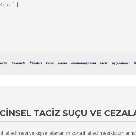
Karar […]
evlet
hakkında
İddiaları
karar
kararı
memurluğundan
taciz
uygulaması
Ü
CINSEL TACIZ SUÇU VE CEZAL
n ihlal edilmesi ve kişisel alanlarının zorla ihlal edilmesi durumları