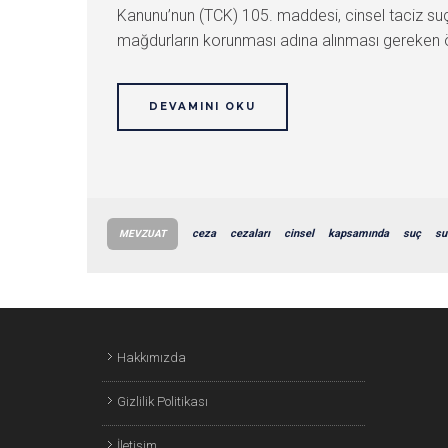
Kanunu’nun (TCK) 105. maddesi, cinsel taciz suç
mağdurların korunması adına alınması gereken ö
DEVAMINI OKU
ceza
cezaları
cinsel
kapsamında
suç
su
MEVZUAT
Hakkımızda
Gizlilik Politikası
İletişim