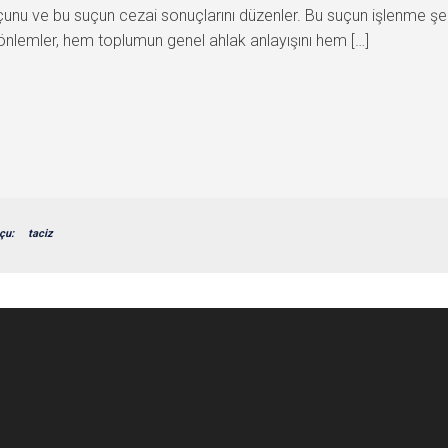
unu ve bu suçun cezai sonuçlarını düzenler. Bu suçun işlenme şeki
nlemler, hem toplumun genel ahlak anlayışını hem […]
çu:
taciz