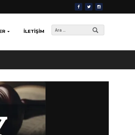
Arama:
ER
İLETIŞIM