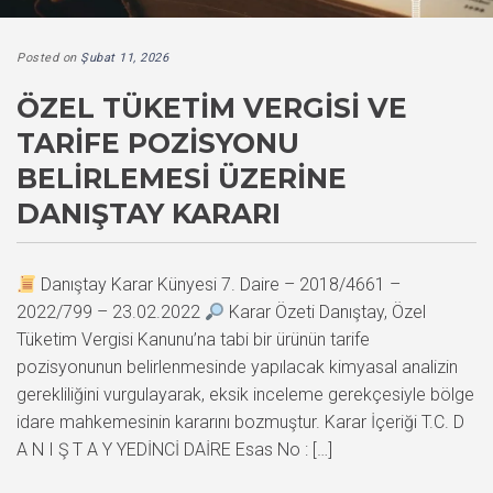
Posted on
Şubat 11, 2026
ÖZEL TÜKETIM VERGISI VE
TARIFE POZISYONU
BELIRLEMESI ÜZERINE
DANIŞTAY KARARI
Danıştay Karar Künyesi 7. Daire – 2018/4661 –
2022/799 – 23.02.2022
Karar Özeti Danıştay, Özel
Tüketim Vergisi Kanunu’na tabi bir ürünün tarife
pozisyonunun belirlenmesinde yapılacak kimyasal analizin
gerekliliğini vurgulayarak, eksik inceleme gerekçesiyle bölge
idare mahkemesinin kararını bozmuştur. Karar İçeriği T.C. D
A N I Ş T A Y YEDİNCİ DAİRE Esas No : […]