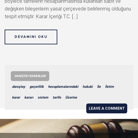
böylece tarifelerin hesaplanmasında kullanılan sabit ve
değişken bileşenlerin yasal çerçevede belirlenmiş olduğunu
tespit etmiştir. Karar İçeriği T.C. […]
DEVAMINI OKU
DANIŞTAY KARARLARI
danıştay
geçerlilik
hesaplamalarındaki
hukuki
İle
İletim
karar
kararı
sistem
tarife
Üzerine
LEAVE A COMMENT