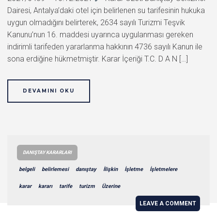
Dairesi, Antalya’daki otel için belirlenen su tarifesinin hukuka
uygun olmadığını belirterek, 2634 sayılı Turizmi Teşvik
Kanunu’nun 16. maddesi uyarınca uygulanması gereken
indirimli tarifeden yararlanma hakkının 4736 sayılı Kanun ile
sona erdiğine hükmetmiştir. Karar İçeriği T.C. D A N […]
DEVAMINI OKU
DANIŞTAY KARARLARI
belgeli
belirlemesi
danıştay
İlişkin
İşletme
İşletmelere
karar
kararı
tarife
turizm
Üzerine
LEAVE A COMMENT