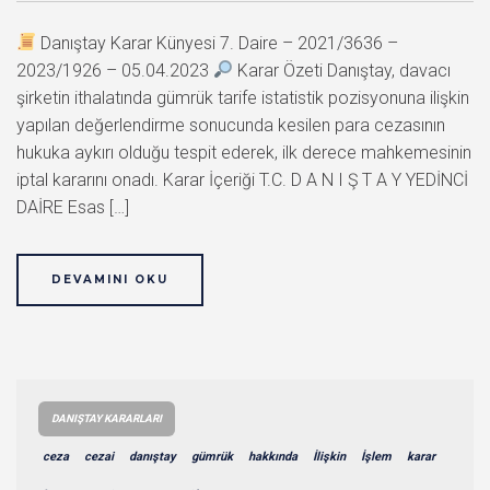
Danıştay Karar Künyesi 7. Daire – 2021/3636 –
2023/1926 – 05.04.2023
Karar Özeti Danıştay, davacı
şirketin ithalatında gümrük tarife istatistik pozisyonuna ilişkin
yapılan değerlendirme sonucunda kesilen para cezasının
hukuka aykırı olduğu tespit ederek, ilk derece mahkemesinin
iptal kararını onadı. Karar İçeriği T.C. D A N I Ş T A Y YEDİNCİ
DAİRE Esas […]
DEVAMINI OKU
DANIŞTAY KARARLARI
ceza
cezai
danıştay
gümrük
hakkında
İlişkin
İşlem
karar