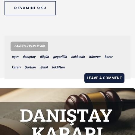
DEVAMINI OKU
DANIŞTAY KARARLARI
aşırı
danıştay
düşük
geçerlilik
hakkında
İtibaren
karar
kararı
Şartları
Şekil
tekliften
LEAVE A COMMENT