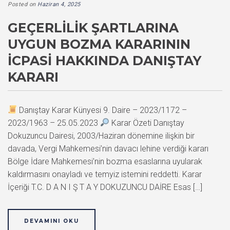
Posted on
Haziran 4, 2025
GEÇERLILIK ŞARTLARINA
UYGUN BOZMA KARARININ
İCPASI HAKKINDA DANIŞTAY
KARARI
Danıştay Karar Künyesi 9. Daire – 2023/1172 –
2023/1963 – 25.05.2023
Karar Özeti Danıştay
Dokuzuncu Dairesi, 2003/Haziran dönemine ilişkin bir
davada, Vergi Mahkemesi’nin davacı lehine verdiği kararı
Bölge İdare Mahkemesi’nin bozma esaslarına uyularak
kaldırmasını onayladı ve temyiz istemini reddetti. Karar
İçeriği T.C. D A N I Ş T A Y DOKUZUNCU DAİRE Esas […]
DEVAMINI OKU