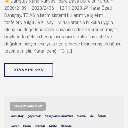
Danıştay Karar Künyesi İdare Dava Daireleri Kurulu –
2020/2189 – 2020/2436 – 12.11.2020
Karar Özeti
Danıştay, TEİAŞ’ın iletim sistemi kullanım ve işletim
tarifeleriyle ilgili 5991 sayılı Kurul kararının hukuka uygun
olduğunu değerlendirerek davanın reddine karar vermiştir;
böylece tarifelerin hesaplanmasında kullanılan sabit ve
değişken bileşenlerin yasal çerçevede belirlenmiş olduğunu
tespit etmiştir. Karar İçeriği T.C. […]
DEVAMINI OKU
DANIŞTAY KARARLARI
danıştay
geçerlilik
hesaplamalarındaki
hukuki
İle
İletim
karar
kararı
sistem
tarife
Üzerine