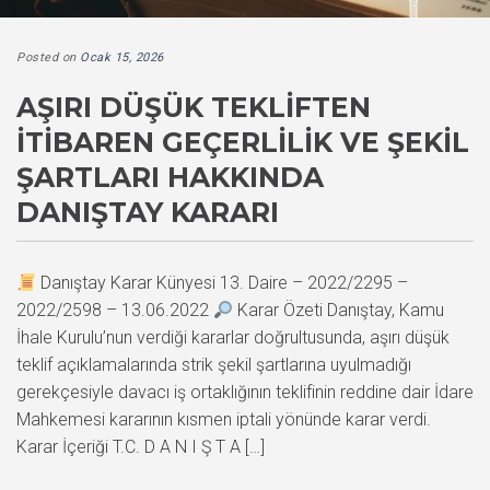
Posted on
Ocak 15, 2026
AŞIRI DÜŞÜK TEKLIFTEN
İTIBAREN GEÇERLILIK VE ŞEKIL
ŞARTLARI HAKKINDA
DANIŞTAY KARARI
Danıştay Karar Künyesi 13. Daire – 2022/2295 –
2022/2598 – 13.06.2022
Karar Özeti Danıştay, Kamu
İhale Kurulu’nun verdiği kararlar doğrultusunda, aşırı düşük
teklif açıklamalarında strik şekil şartlarına uyulmadığı
gerekçesiyle davacı iş ortaklığının teklifinin reddine dair İdare
Mahkemesi kararının kısmen iptali yönünde karar verdi.
Karar İçeriği T.C. D A N I Ş T A […]