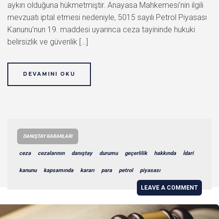
aykırı olduğuna hükmetmiştir. Anayasa Mahkemesi’nin ilgili
mevzuatı iptal etmesi nedeniyle, 5015 sayılı Petrol Piyasası
Kanunu’nun 19. maddesi uyarınca ceza tayininde hukuki
belirsizlik ve güvenlik […]
DEVAMINI OKU
DANIŞTAY KARARLARI
ceza
cezalarının
danıştay
durumu
geçerlilik
hakkında
İdari
kanunu
kapsamında
kararı
para
petrol
piyasası
LEAVE A COMMENT