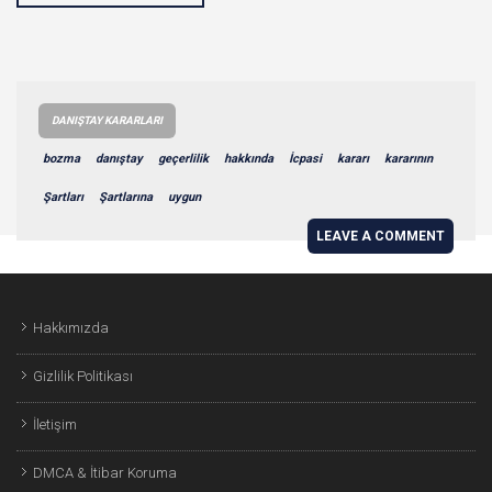
DANIŞTAY KARARLARI
bozma
danıştay
geçerlilik
hakkında
İcpasi
kararı
kararının
Şartları
Şartlarına
uygun
LEAVE A COMMENT
Hakkımızda
Gizlilik Politikası
İletişim
DMCA & İtibar Koruma