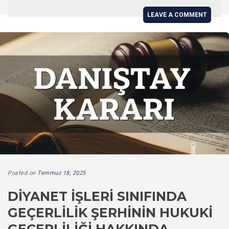
LEAVE A COMMENT
Posted on
Temmuz 18, 2025
DIYANET İŞLERI SINIFINDA
GEÇERLILIK ŞERHININ HUKUKI
GEÇERLILIĞI HAKKINDA