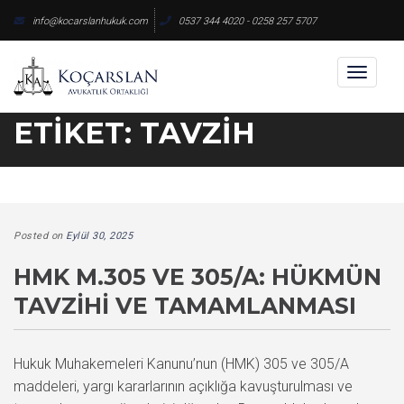
Skip
info@kocarslanhukuk.com
0537 344 4020 - 0258 257 5707
to
content
Toggl
naviga
ETIKET:
TAVZIH
Posted on
Eylül 30, 2025
HMK M.305 VE 305/A: HÜKMÜN
TAVZIHI VE TAMAMLANMASI
Hukuk Muhakemeleri Kanunu’nun (HMK) 305 ve 305/A
maddeleri, yargı kararlarının açıklığa kavuşturulması ve