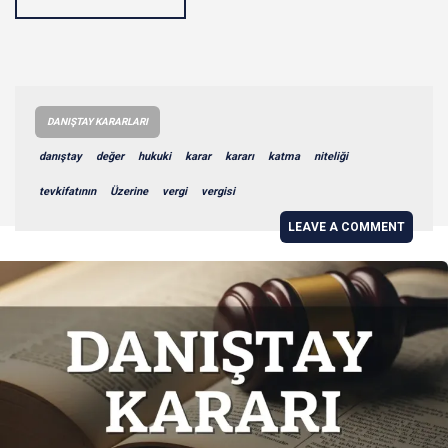
DANIŞTAY KARARLARI
danıştay
değer
hukuki
karar
kararı
katma
niteliği
tevkifatının
Üzerine
vergi
vergisi
LEAVE A COMMENT