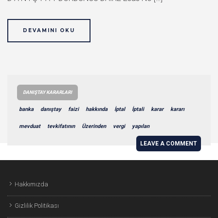
DEVAMINI OKU
DANIŞTAY KARARLARI
banka
danıştay
faizi
hakkında
İptal
İptali
karar
kararı
mevduat
tevkifatının
Üzerinden
vergi
yapılan
LEAVE A COMMENT
Hakkımızda
Gizlilik Politikası