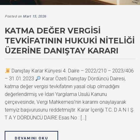
Posted on
Mart 15, 2026
KATMA DEĞER VERGISI
TEVKIFATININ HUKUKI NITELIĞI
ÜZERINE DANIŞTAY KARARI
Danıştay Karar Künyesi 4. Daire – 2022/210 – 2023/406
– 31.01.2023
Karar Özeti Danıştay Dördüncü Dairesi,
katma değer vergisi tevkifatının yasal olup olmadığını
değerlendirmiş ve İdari Yargılama Usulü Kanunu
çerçevesinde, Vergi Mahkemesi’nin kararını onaylayarak
temyiz başvurusunu reddetmiştir. Karar İçeriği T.C. D A N I Ş
T A Y DÖRDÜNCÜ DAİRE Esas No : […]
DEVAMINI OKU