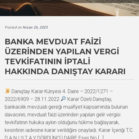
Posted on
Nisan 26, 2025
BANKA MEVDUAT FAIZI
ÜZERINDEN YAPILAN VERGI
TEVKIFATININ İPTALI
HAKKINDA DANIŞTAY KARARI
Danıştay Karar Künyesi 4. Daire – 2022/1271 –
2022/6909 – 28.11.2022
Karar Özeti Danıştay,
bankacılık mevzuatı gereği muafiyet kapsamında bulunan
davacının, mevduat faizi üzerinden yapılan gelir vergisi
tevkifatının hukuka aykırı olduğunu hükme bağlayarak,
kesintinin iadesine karar verildiğini onayladı. Karar İçeriği T.C.
D A N I Ş T A Y DÖRDÜNCÜ DAİRE Esas No […]