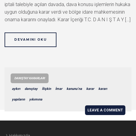
iptali talebiyle açılan davada, dava konusu işlemlerin hukuka
uygun olduğuna karar verdi ve bölge idare mahkemesinin
onama kararını onayladı. Karar İçeriği T.C. D A N I Ş T A Y […]
DEVAMINI OKU
DANIŞTAY KARARLARI
aykırı
danıştay
İlişkin
İmar
kanunu’na
karar
kararı
yapıların
yıkımına
LEAVE A COMMENT
Hakkımızda