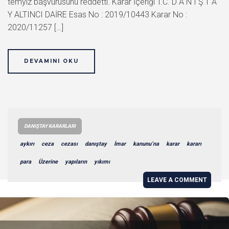
temyiz başvurusunu reddetti. Karar İçeriği T.C. D A N I Ş T A
Y ALTINCI DAİRE Esas No : 2019/10443 Karar No :
2020/11257 […]
DEVAMINI OKU
DANIŞTAY KARARLARI
aykırı
ceza
cezası
danıştay
İmar
kanunu’na
karar
kararı
para
Üzerine
yapıların
yıkımı
LEAVE A COMMENT