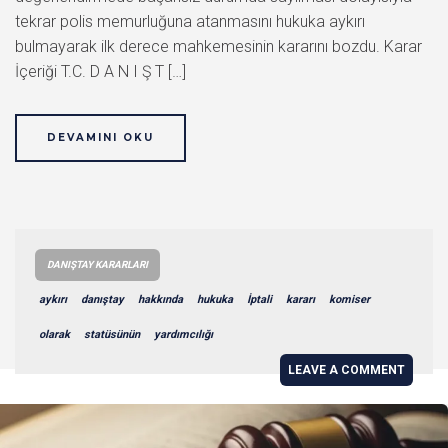
tekrar polis memurluğuna atanmasını hukuka aykırı
bulmayarak ilk derece mahkemesinin kararını bozdu. Karar
İçeriği T.C. D A N I Ş T […]
DEVAMINI OKU
DANIŞTAY KARARLARI
aykırı
danıştay
hakkında
hukuka
İptali
kararı
komiser
olarak
statüsünün
yardımcılığı
LEAVE A COMMENT