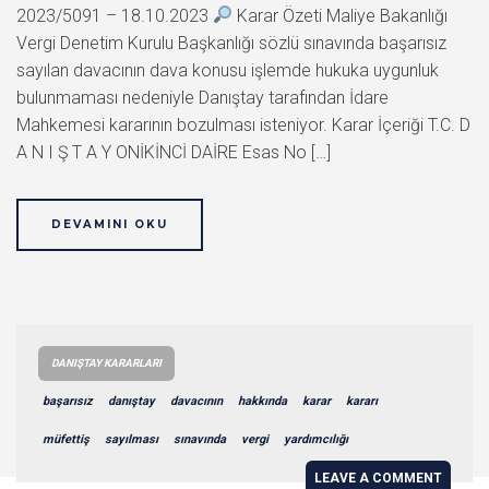
2023/5091 – 18.10.2023
Karar Özeti Maliye Bakanlığı
Vergi Denetim Kurulu Başkanlığı sözlü sınavında başarısız
sayılan davacının dava konusu işlemde hukuka uygunluk
bulunmaması nedeniyle Danıştay tarafından İdare
Mahkemesi kararının bozulması isteniyor. Karar İçeriği T.C. D
A N I Ş T A Y ONİKİNCİ DAİRE Esas No […]
DEVAMINI OKU
DANIŞTAY KARARLARI
başarısız
danıştay
davacının
hakkında
karar
kararı
müfettiş
sayılması
sınavında
vergi
yardımcılığı
LEAVE A COMMENT