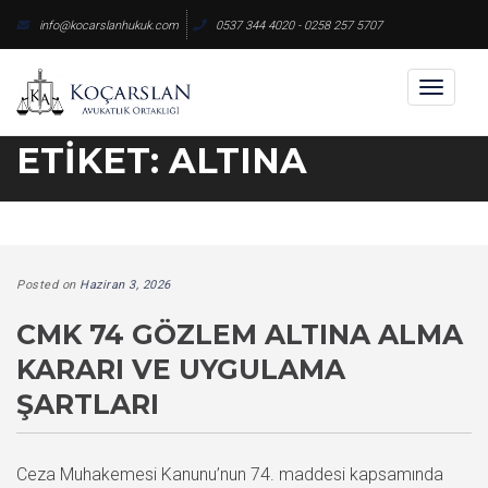
Skip
info@kocarslanhukuk.com
0537 344 4020 - 0258 257 5707
to
content
Toggl
naviga
ETIKET:
ALTINA
Posted on
Haziran 3, 2026
CMK 74 GÖZLEM ALTINA ALMA
KARARI VE UYGULAMA
ŞARTLARI
Ceza Muhakemesi Kanunu’nun 74. maddesi kapsamında