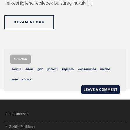
herkesi ilgilendirebilecek bu süreç, hukuki […]
DEVAMINI OKU
MEVZUAT
alınma
altına
göz
gözlem
kapsamı
kapsamında
madde
süre
süreci,
LEAVE A COMMENT
Hakkımızda
Gizlilik Politikası