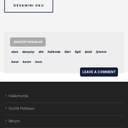
DEVAMINI OKU
DANIŞTAY KARARLARI
alanı
danıştay
dini
hakkında
İdari
İlgili
İptali
İşlemin
karar
kararı
tesis
LEAVE A COMMENT
Hakkımızda
Gizlilik Politikası
İletişim