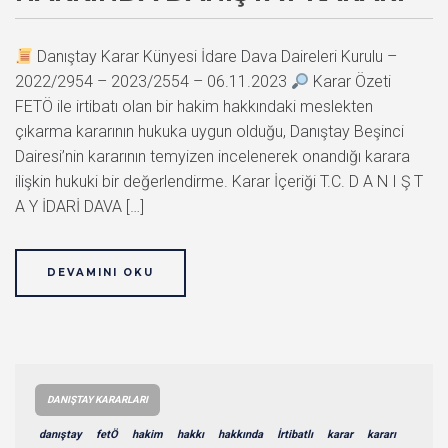
Danıştay Karar Künyesi İdare Dava Daireleri Kurulu –
2022/2954 – 2023/2554 – 06.11.2023
Karar Özeti
FETÖ ile irtibatı olan bir hakim hakkındaki meslekten
çıkarma kararının hukuka uygun olduğu, Danıştay Beşinci
Dairesi’nin kararının temyizen incelenerek onandığı karara
ilişkin hukuki bir değerlendirme. Karar İçeriği T.C. D A N I Ş T
A Y İDARİ DAVA […]
DEVAMINI OKU
DANIŞTAY KARARLARI
danıştay
fetÖ
hakim
hakkı
hakkında
İrtibatlı
karar
kararı