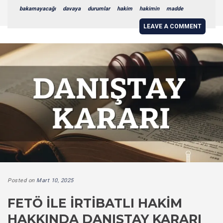
bakamayacağı
davaya
durumlar
hakim
hakimin
madde
LEAVE A COMMENT
Posted on
Mart 10, 2025
FETÖ ILE İRTIBATLI HAKIM
HAKKINDA DANIŞTAY KARARI