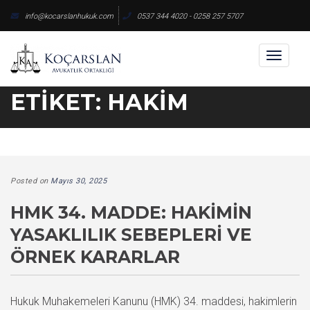
Skip
info@kocarslanhukuk.com
0537 344 4020 - 0258 257 5707
to
content
Toggl
naviga
ETIKET:
HAKIM
Posted on
Mayıs 30, 2025
HMK 34. MADDE: HAKIMIN
YASAKLILIK SEBEPLERI VE
ÖRNEK KARARLAR
Hukuk Muhakemeleri Kanunu (HMK) 34. maddesi, hakimlerin