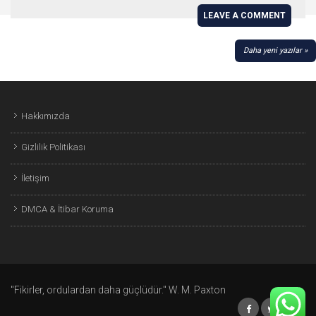
LEAVE A COMMENT
YAZI
Daha yeni yazılar
GEZINMESI
Hakkımızda
Gizlilik Politikası
İletişim
DMCA & İtibar Koruma
"Fikirler, ordulardan daha güçlüdür." W. M. Paxton