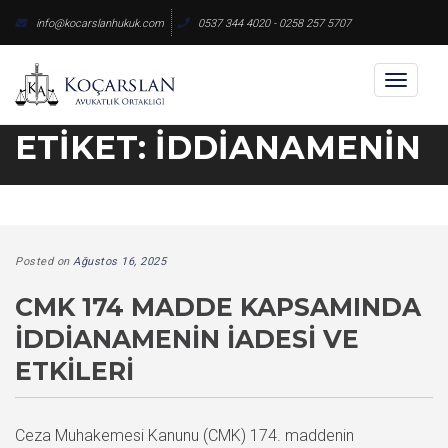
Skip
info@kocarslanhukuk.com
0537 344 4020 - 0258 257 5707
to
content
Toggl
naviga
ETIKET:
İDDIANAMENIN
Posted on
Ağustos 16, 2025
CMK 174 MADDE KAPSAMINDA
İDDIANAMENIN İADESI VE
ETKILERI
Ceza Muhakemesi Kanunu (CMK) 174. maddenin