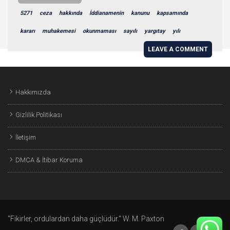
5271
ceza
hakkında
İddianamenin
kanunu
kapsamında
kararı
muhakemesi
okunmaması
sayılı
yargıtay
yılı
LEAVE A COMMENT
Hakkımızda
Gizlilik Politikası
İletişim
DMCA & İtibar Koruma
"Fikirler, ordulardan daha güçlüdür." W. M. Paxton